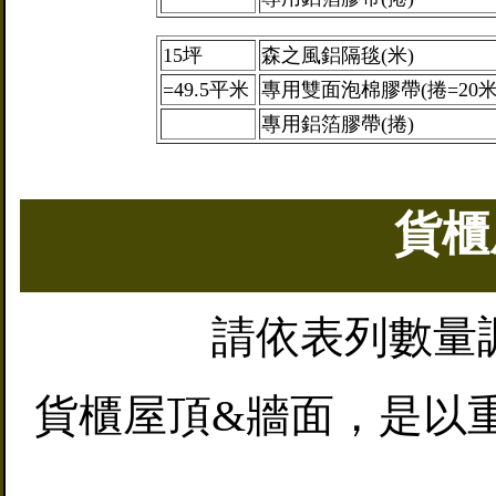
15坪
森之風鋁隔毯(米)
=49.5平米
專用雙面泡棉膠帶(捲=20米
專用鋁箔膠帶(捲)
貨櫃
請依表列數量
貨櫃屋頂&牆面，是以重