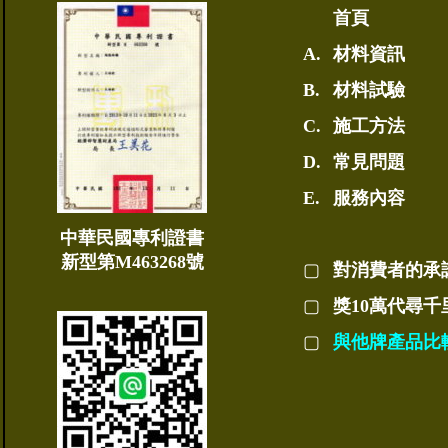
首頁
A.
材料資訊
B.
材料試驗
C.
施工方法
D.
常見問題
E.
服務內容
中華民國專利證書
新型第M463268號
▢
對消費者的承
▢
獎10萬代尋千
▢
與他牌產品比