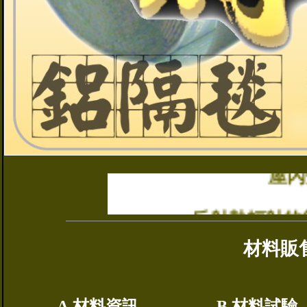
屋內
反射熱輻射的
材料販售
森之風鋁隔
A.材料資訊
B.材料試驗