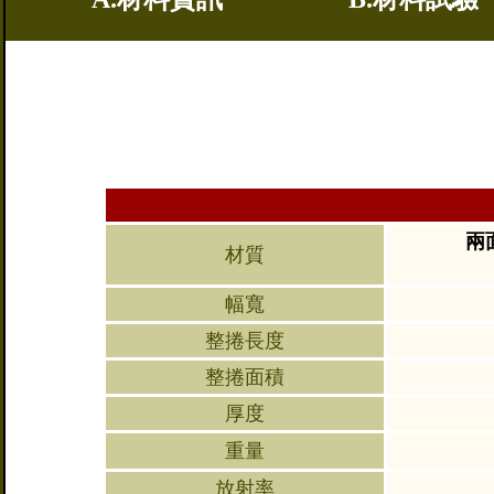
兩
材質
幅寬
整捲長度
整捲面積
厚度
重量
放射率