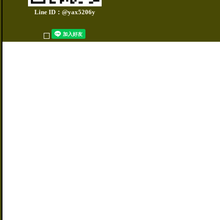
Line ID：@yax5206y